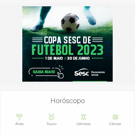
Horóscopo
Áries
Touro
Gêmeos
Câncer