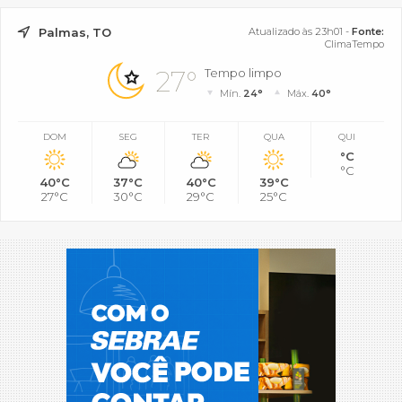
Palmas, TO
Atualizado às 23h01 -
Fonte:
ClimaTempo
27°
Tempo limpo
Mín.
24°
Máx.
40°
DOM
SEG
TER
QUA
QUI
°C
°C
40°C
37°C
40°C
39°C
27°C
30°C
29°C
25°C