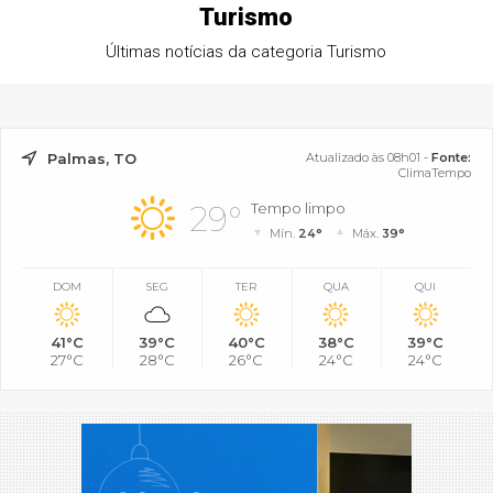
Turismo
Últimas notícias da categoria Turismo
Palmas, TO
Atualizado às 08h01 -
Fonte:
ClimaTempo
29°
Tempo limpo
Mín.
24°
Máx.
39°
DOM
SEG
TER
QUA
QUI
41°C
39°C
40°C
38°C
39°C
27°C
28°C
26°C
24°C
24°C