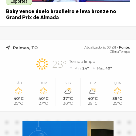
Esportes
Baby vence duelo brasileiro e leva bronze no
Grand Prix de Almada
Palmas, TO
Atualizado às 08h01 -
Fonte:
ClimaTempo
28°
Tempo limpo
Mín.
24°
Máx.
40°
SÁB
DOM
SEG
TER
QUA
40°C
40°C
37°C
40°C
39°C
25°C
27°C
30°C
29°C
25°C