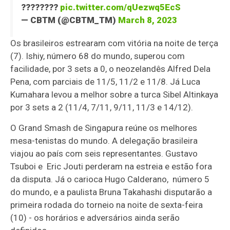
????????
pic.twitter.com/qUezwq5EcS
— CBTM (@CBTM_TM)
March 8, 2023
Os brasileiros estrearam com vitória na noite de terça
(7). Ishiy, número 68 do mundo, superou com
facilidade, por 3 sets a 0, o neozelandês Alfred Dela
Pena, com parciais de 11/5, 11/2 e 11/8. Já Luca
Kumahara levou a melhor sobre a turca Sibel Altinkaya
por 3 sets a 2 (11/4, 7/11, 9/11, 11/3 e 14/12).
O Grand Smash de Singapura reúne os melhores
mesa-tenistas do mundo. A delegação brasileira
viajou ao país com seis representantes. Gustavo
Tsuboi e Eric Jouti perderam na estreia e estão fora
da disputa. Já o carioca Hugo Calderano, número 5
do mundo, e a paulista Bruna Takahashi disputarão a
primeira rodada do torneio na noite de sexta-feira
(10) - os horários e adversários ainda serão