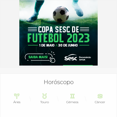
Horóscopo
Áries
Touro
Gêmeos
Câncer