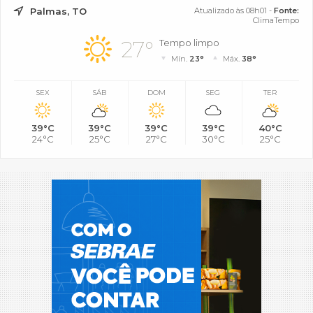
Palmas, TO
Atualizado às 08h01 -
Fonte:
ClimaTempo
27°
Tempo limpo
Mín.
23°
Máx.
38°
SEX
SÁB
DOM
SEG
TER
39°C
39°C
39°C
39°C
40°C
24°C
25°C
27°C
30°C
25°C