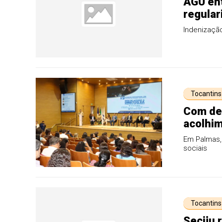
AGU ent
regular
Indenização
Tocantins
Com deb
acolhim
Fórum E
Em Palmas, 
sociais
Tocantins
Seciju 