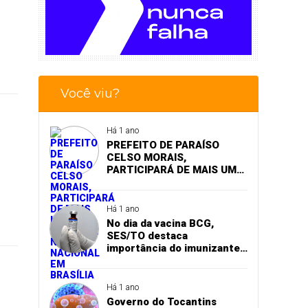
Você viu?
Há 1 ano
PREFEITO DE PARAÍSO
CELSO MORAIS,
PARTICIPARÁ DE MAIS UM
EVENTO A NÍVEL NACIONAL
EM BRASÍLIA
Há 1 ano
No dia da vacina BCG,
SES/TO destaca
importância do imunizante
contra a tuberculose
Há 1 ano
Governo do Tocantins