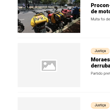
Procon-
de moto
Multa foi d
Justiça
Moraes 
derruba
Partido pr
Justiça