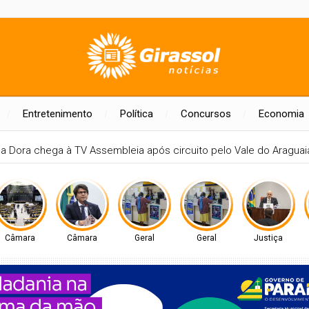
Entretenimento
Política
Concursos
Economia
MORAIS, PARTICIPARÁ DE MAIS UM EVENTO A NÍVEL NACIONAL EM B
Câmara
Câmara
Geral
Geral
Justiça