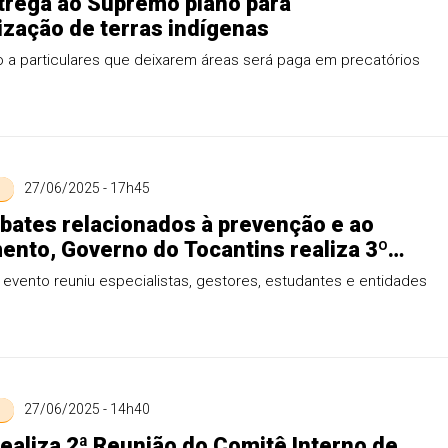
rega ao Supremo plano para
ização de terras indígenas
 a particulares que deixarem áreas será paga em precatórios
27/06/2025 - 17h45
ates relacionados à prevenção e ao
ento, Governo do Tocantins realiza 3º
stadual de Políticas sobre Drogas
evento reuniu especialistas, gestores, estudantes e entidades
27/06/2025 - 14h40
realiza 2ª Reunião do Comitê Interno de