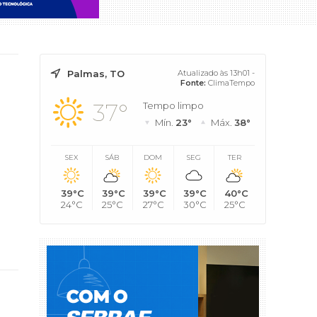
Palmas, TO
Atualizado às 13h01 -
Fonte:
ClimaTempo
37°
Tempo limpo
Mín.
23°
Máx.
38°
SEX
SÁB
DOM
SEG
TER
39°C
39°C
39°C
39°C
40°C
24°C
25°C
27°C
30°C
25°C