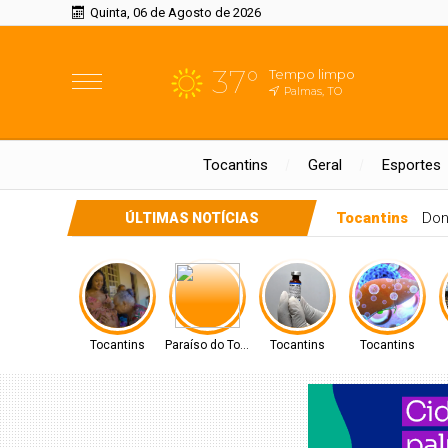
Quinta, 06 de Agosto de 2026
37°
Tempo limpo
Palmas, TO
Tocantins
Geral
Esportes
Paraíso do Tocantins
PREFEITO DE PARAÍSO CELSO 
ÚLTIMAS NOTÍCIAS
Tocantins
Paraíso do Tocantins
Tocantins
Tocantins