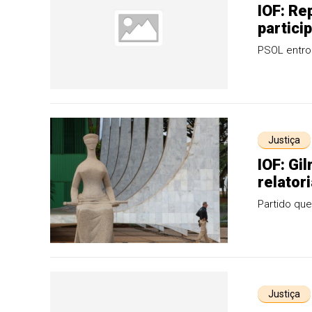
IOF: Re
partici
PSOL entrou
Justiça
IOF: Gi
relator
Partido qu
Justiça