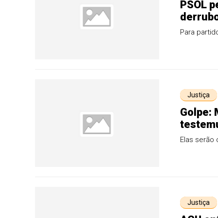
PSOL p
derrubo
Para partid
Justiça
Golpe:
testemu
Elas serão 
Justiça