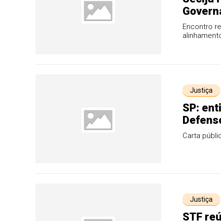
Govern
execuçã
Encontro re
alinhament
Penitenciár
Justiça
SP: ent
Defenso
Carta públi
Justiça
STF reú