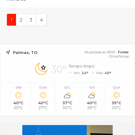
1
2
3
4
Palmas, TO
Atualizado às 19h01 -
Fonte:
ClimaTempo
30°
Tempo limpo
Mín.
24°
Máx.
40°
SÁB
DOM
SEG
TER
QUA
40°C
40°C
37°C
40°C
39°C
25°C
27°C
30°C
29°C
25°C