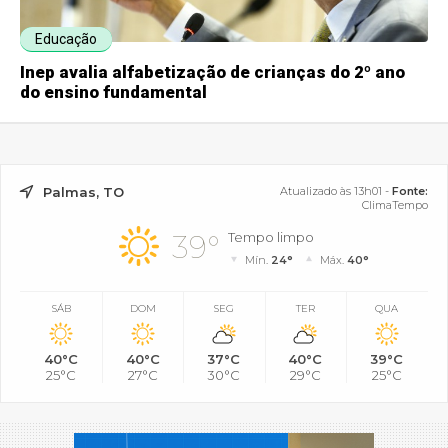
Educação
Inep avalia alfabetização de crianças do 2º ano
do ensino fundamental
Palmas, TO
Atualizado às 13h01 -
Fonte:
ClimaTempo
39°
Tempo limpo
Mín.
24°
Máx.
40°
SÁB
DOM
SEG
TER
QUA
40°C
40°C
37°C
40°C
39°C
25°C
27°C
30°C
29°C
25°C