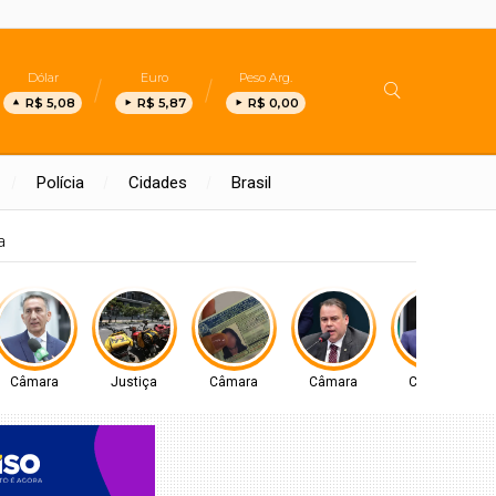
Dólar
Euro
Peso Arg.
R$ 5,08
R$ 5,87
R$ 0,00
Polícia
Cidades
Brasil
IS UM EVENTO A NÍVEL NACIONAL EM BRASÍLIA
Câmara
Justiça
Câmara
Câmara
Câmara