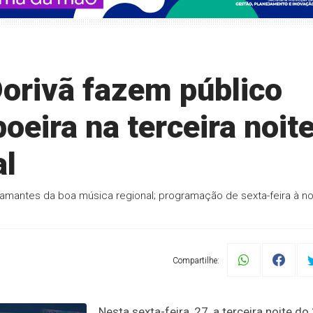
orivã fazem público
oeira na terceira noit
al
 amantes da boa música regional; programação de sexta-feira à no
Compartilhe:
Nesta sexta-feira, 27, a terceira noite do