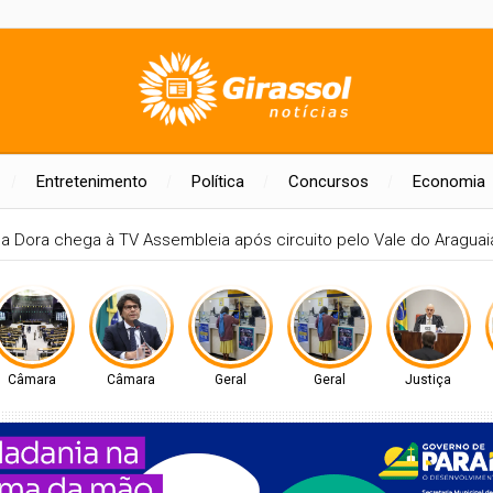
Entretenimento
Política
Concursos
Economia
antins
PREFEITO DE PARAÍSO CELSO MORAIS, PARTICIPARÁ DE MA
Câmara
Câmara
Geral
Geral
Justiça