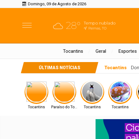
Domingo, 09 de Agosto de 2026
28°
Tempo nublado
Palmas, TO
Tocantins
Geral
Esportes
Paraíso do Toc
ÚLTIMAS NOTÍCIAS
Tocantins
Paraíso do Tocantins
Tocantins
Tocantins