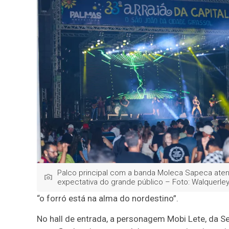
Palco principal com a banda Moleca Sapeca ate
expectativa do grande público – Foto: Walquerley
“o forró está na alma do nordestino”.
No hall de entrada, a personagem Mobi Lete, da Sec