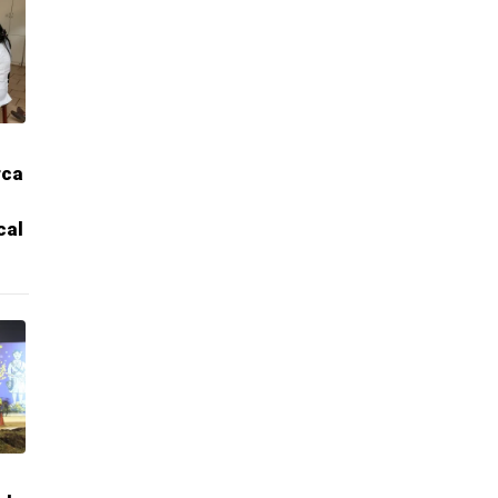
rca
cal