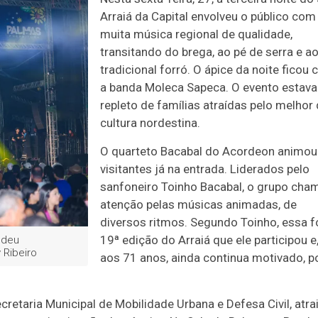
Arraiá da Capital envolveu o público com
muita música regional de qualidade,
transitando do brega, ao pé de serra e a
tradicional forró. O ápice da noite ficou
a banda Moleca Sapeca. O evento estava
repleto de famílias atraídas pelo melhor
cultura nordestina.
O quarteto Bacabal do Acordeon animou
visitantes já na entrada. Liderados pelo
sanfoneiro Toinho Bacabal, o grupo cha
atenção pelas músicas animadas, de
diversos ritmos. Segundo Toinho, essa fo
19ª edição do Arraiá que ele participou e
ndeu
 Ribeiro
aos 71 anos, ainda continua motivado, p
retaria Municipal de Mobilidade Urbana e Defesa Civil, atra