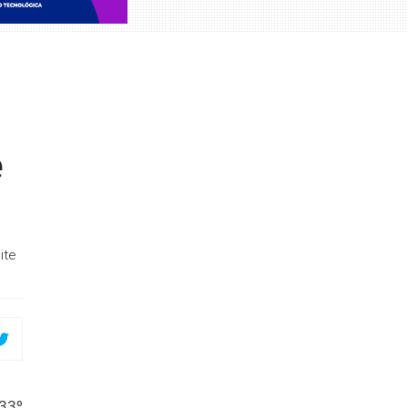
e
ite
 33º