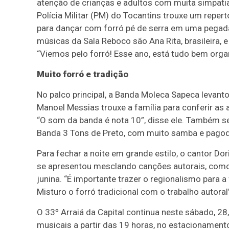
atenção de crianças e adultos com muita simpatia
Polícia Militar (PM) do Tocantins trouxe um repert
para dançar com forró pé de serra em uma pegada
músicas da Sala Reboco são Ana Rita, brasileira, e
“Viemos pelo forró! Esse ano, está tudo bem organ
Muito forró e tradição
No palco principal, a Banda Moleca Sapeca levant
Manoel Messias trouxe a família para conferir as 
“O som da banda é nota 10”, disse ele. Também se
Banda 3 Tons de Preto, com muito samba e pagod
Para fechar a noite em grande estilo, o cantor Dori
se apresentou mesclando canções autorais, como 
junina. “É importante trazer o regionalismo para
Misturo o forró tradicional com o trabalho autoral”
O 33º Arraiá da Capital continua neste sábado, 
musicais a partir das 19 horas, no estacionamento