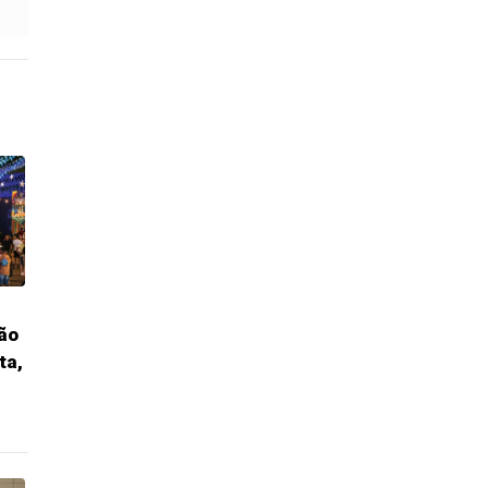
ção
ta,