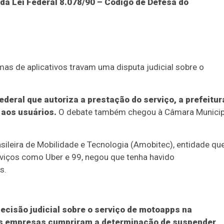
da Lei Federal 8.078/90 – Código de Defesa do
mas de aplicativos travam uma disputa judicial sobre o
deral que autoriza a prestação do serviço, a prefeitur
 aos usuários.
O debate também chegou à Câmara Municip
sileira de Mobilidade e Tecnologia (Amobitec), entidade qu
viços como Uber e 99, negou que tenha havido
s.
ecisão judicial sobre o serviço de motoapps na
 as empresas cumpriram a determinação de suspender