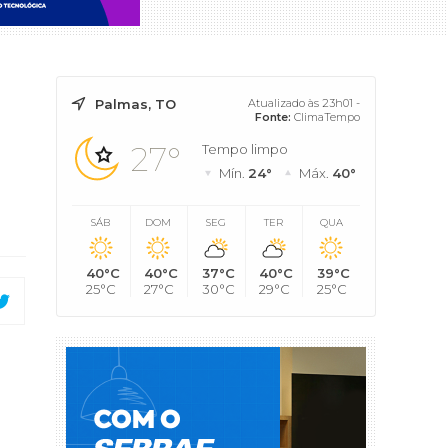
Palmas, TO
Atualizado às 23h01 -
Fonte:
ClimaTempo
27°
Tempo limpo
Mín.
24°
Máx.
40°
SÁB
DOM
SEG
TER
QUA
40°C
40°C
37°C
40°C
39°C
25°C
27°C
30°C
29°C
25°C