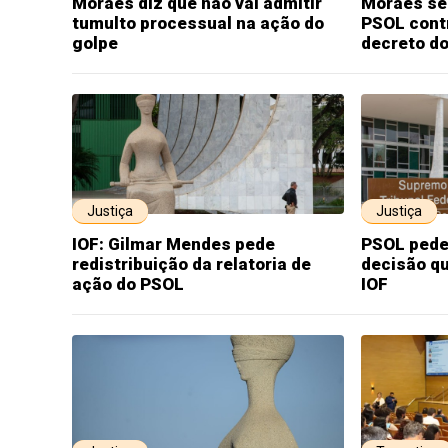
Moraes diz que não vai admitir
Moraes ser
tumulto processual na ação do
PSOL cont
golpe
decreto do
Justiça
Justiça
IOF: Gilmar Mendes pede
PSOL pede
redistribuição da relatoria de
decisão qu
ação do PSOL
IOF