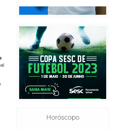
a
al
e
Horóscopo