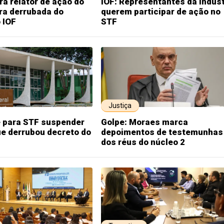
á relator de ação do
IOF: Representantes da indúst
ra derrubada do
querem participar de ação no
 IOF
STF
Justiça
 para STF suspender
Golpe: Moraes marca
e derrubou decreto do
depoimentos de testemunhas
dos réus do núcleo 2