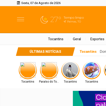
Sexta, 07 de Agosto de 2026
27°
Tempo limpo
Palmas, TO
Tocantins
Geral
Esportes
 Tocantins
PREFEITO DE PARAÍSO CELSO MORAIS, PARTICIPARÁ D
ÚLTIMAS NOTÍCIAS
Tocantins
Paraíso do Tocantins
Tocantins
Tocantins