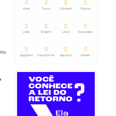
Áries
Touro
Gêmeos
Câncer
Leão
Virgem
Libra
Escorpião
ento
Sagitário
Capricórnio
Aquário
Peixes
e