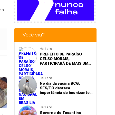
da
Você viu?
Há 1 ano
PREFEITO DE PARAÍSO
CELSO MORAIS,
PARTICIPARÁ DE MAIS UM
EVENTO A NÍVEL NACIONAL
EM BRASÍLIA
Há 1 ano
No dia da vacina BCG,
SES/TO destaca
importância do imunizante
contra a tuberculose
Há 1 ano
Governo do Tocantins