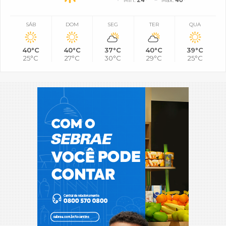
SÁB
DOM
SEG
TER
QUA
40°C
40°C
37°C
40°C
39°C
25°C
27°C
30°C
29°C
25°C