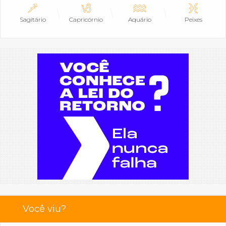
Sagitário
Capricórnio
Aquário
Peixes
Você viu?