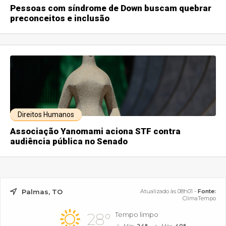
Pessoas com síndrome de Down buscam quebrar
preconceitos e inclusão
Direitos Humanos
Associação Yanomami aciona STF contra
audiência pública no Senado
Palmas, TO
Atualizado às 08h01 -
Fonte:
ClimaTempo
28°
Tempo limpo
Mín.
24°
Máx.
40°