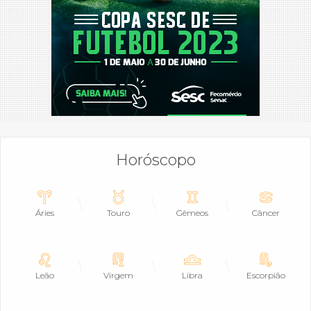
Horóscopo
Áries
Touro
Gêmeos
Câncer
Leão
Virgem
Libra
Escorpião