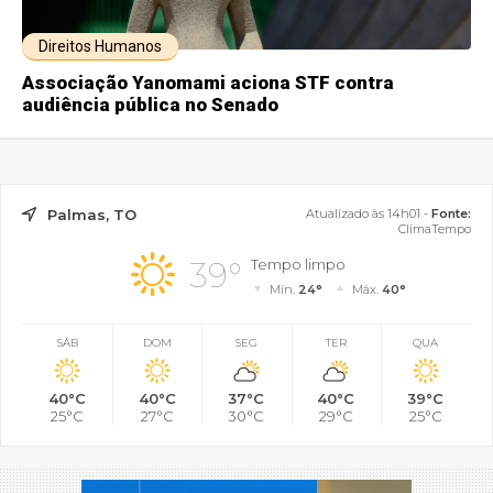
Direitos Humanos
Associação Yanomami aciona STF contra
audiência pública no Senado
Palmas, TO
Atualizado às 14h01 -
Fonte:
ClimaTempo
39°
Tempo limpo
Mín.
24°
Máx.
40°
SÁB
DOM
SEG
TER
QUA
40°C
40°C
37°C
40°C
39°C
25°C
27°C
30°C
29°C
25°C