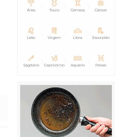
Áries
Touro
Gêmeos
Câncer
Leão
Virgem
Libra
Escorpião
Sagitário
Capricórnio
Aquário
Peixes