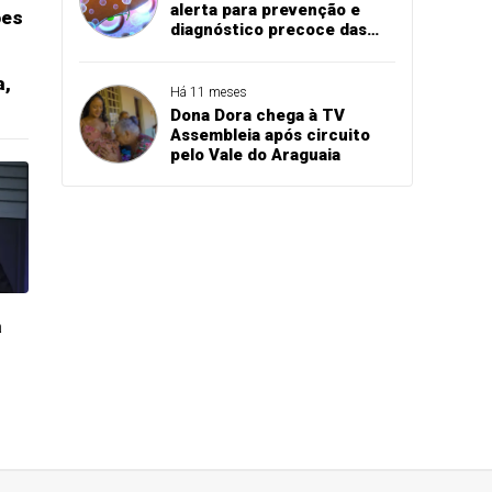
alerta para prevenção e
ões
diagnóstico precoce das
hepatites virais
a,
Há 11 meses
Dona Dora chega à TV
Assembleia após circuito
pelo Vale do Araguaia
a