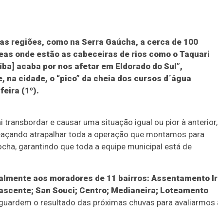
as regiões, como na Serra Gaúcha, a cerca de 100
reas onde estão as cabeceiras de rios como o Taquari
aíba] acaba por nos afetar em Eldorado do Sul”,
, na cidade, o “pico” da cheia dos cursos d´água
eira (1º).
 transbordar e causar uma situação igual ou pior à anterior,
eaçando atrapalhar toda a operação que montamos para
ocha, garantindo que toda a equipe municipal está de
ipalmente aos moradores de 11 bairros: Assentamento I
 Nascente; San Souci; Centro; Medianeira; Loteamento
 Aguardem o resultado das próximas chuvas para avaliarmos 