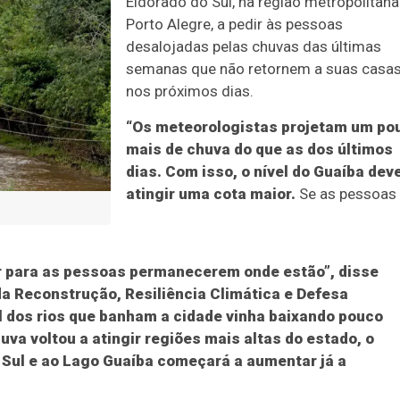
Eldorado do Sul, na região metropolitana
Porto Alegre, a pedir às pessoas
desalojadas pelas chuvas das últimas
semanas que não retornem a suas casa
nos próximos dias.
“Os meteorologistas projetam um po
mais de chuva do que as dos últimos
dias. Com isso, o nível do Guaíba dev
atingir uma cota maior.
Se as pessoas
r para as pessoas permanecerem onde estão”, disse
da Reconstrução, Resiliência Climática e Defesa
el dos rios que banham a cidade vinha baixando pouco
va voltou a atingir regiões mais altas do estado, o
 Sul e ao Lago Guaíba começará a aumentar já a