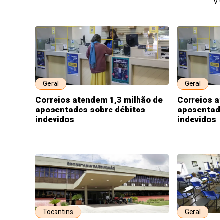
V
Geral
Geral
Correios atendem 1,3 milhão de
Correios a
aposentados sobre débitos
aposentad
indevidos
indevidos
Tocantins
Geral