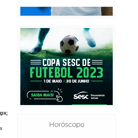
rga;
Horóscopo
a