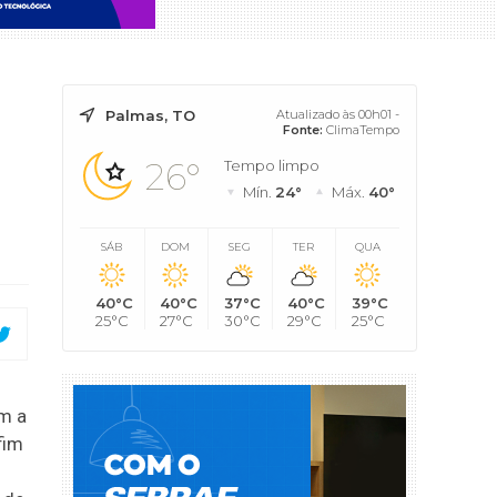
Palmas, TO
Atualizado às 00h01 -
Fonte:
ClimaTempo
26°
Tempo limpo
Mín.
24°
Máx.
40°
SÁB
DOM
SEG
TER
QUA
40°C
40°C
37°C
40°C
39°C
25°C
27°C
30°C
29°C
25°C
m a
fim