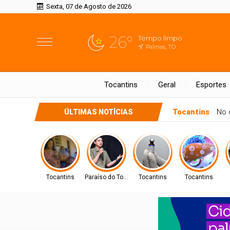
Sexta, 07 de Agosto de 2026
26°
Tempo limpo
Palmas, TO
Tocantins
Geral
Esportes
Tocantins
No 
ÚLTIMAS NOTÍCIAS
Tocantins
Paraíso do Tocantins
Tocantins
Tocantins