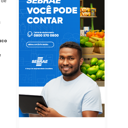
 de
s
uco
e