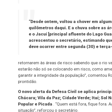
“Desde ontem, voltou a chover em algum
quilômetros daqui. E a chuva sobre as á
e o Jacuí [principal afluente do Lago Gu
acrescentou o secretário, estimando que
deve ocorrer entre segunda (30) e terça-f
retornarem às áreas de risco sabendo que o rio vai
estarão não só se colocando em risco, como am
garantir a integridade da população”, comentou R
prontidão.
O novo alerta da Defesa Civil se aplica princ
Chácara; Vila da Paz; Cidade Verde; Itaí; Sol
Popular e Picada
. “Quem está fora, fique fora.
situação”, reforçou o secretário.