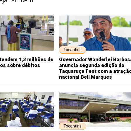
eja também
Tocantins
tendem 1,3 milhões de
Governador Wanderlei Barbos
os sobre débitos
anuncia segunda edição do
Taquaruçu Fest com a atraçã
nacional Bell Marques
Tocantins