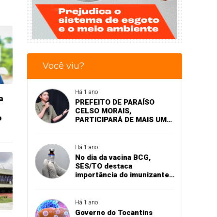
Você viu?
Há 1 ano
a
PREFEITO DE PARAÍSO
CELSO MORAIS,
o
PARTICIPARÁ DE MAIS UM
EVENTO A NÍVEL NACIONAL
EM BRASÍLIA
Há 1 ano
No dia da vacina BCG,
SES/TO destaca
importância do imunizante
contra a tuberculose
Há 1 ano
Governo do Tocantins