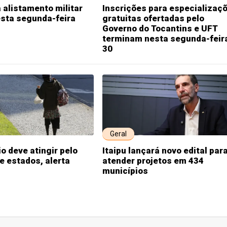
 alistamento militar
Inscrições para especializaç
esta segunda-feira
gratuitas ofertadas pelo
Governo do Tocantins e UFT
terminam nesta segunda-feir
30
Geral
io deve atingir pelo
Itaipu lançará novo edital par
 estados, alerta
atender projetos em 434
municípios