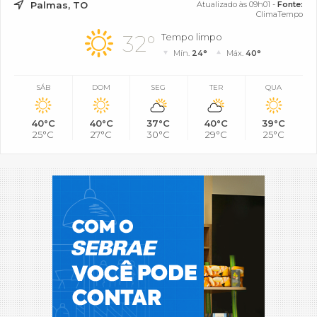
Palmas, TO
Atualizado às 09h01 -
Fonte:
ClimaTempo
32°
Tempo limpo
Mín.
24°
Máx.
40°
SÁB
DOM
SEG
TER
QUA
40°C
40°C
37°C
40°C
39°C
25°C
27°C
30°C
29°C
25°C