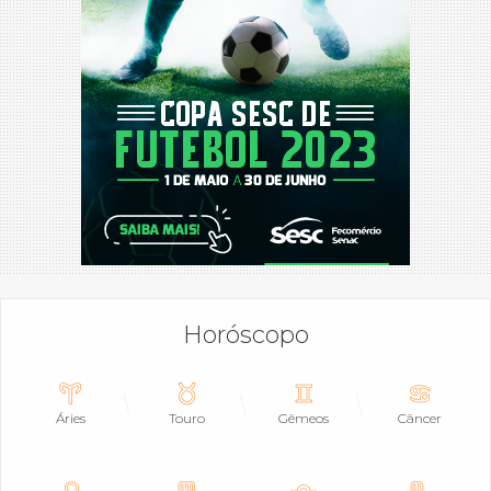
Horóscopo
Áries
Touro
Gêmeos
Câncer