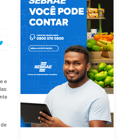
e e
das
nte
 de