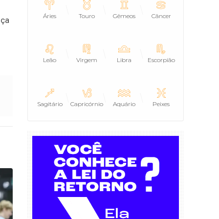
Áries
Touro
Gêmeos
Câncer
iça
Leão
Virgem
Libra
Escorpião
Sagitário
Capricórnio
Aquário
Peixes