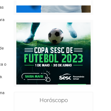
as
ara
de
ca o
a.
 na
Horóscopo