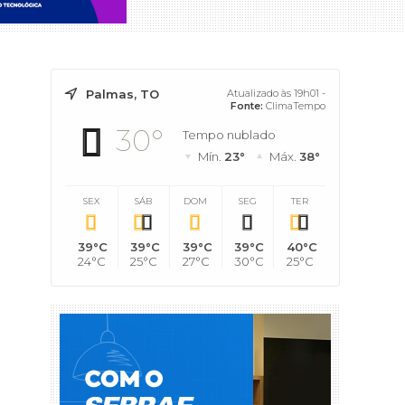
Palmas, TO
Atualizado às 19h01 -
Fonte:
ClimaTempo
30°
Tempo nublado
Mín.
23°
Máx.
38°
SEX
SÁB
DOM
SEG
TER
39°C
39°C
39°C
39°C
40°C
24°C
25°C
27°C
30°C
25°C