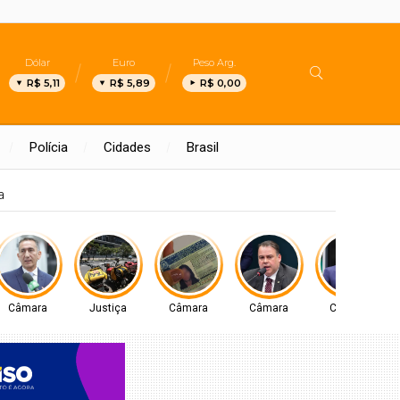
Dólar
Euro
Peso Arg.
R$ 5,11
R$ 5,89
R$ 0,00
Polícia
Cidades
Brasil
IS UM EVENTO A NÍVEL NACIONAL EM BRASÍLIA
Câmara
Justiça
Câmara
Câmara
Câmara