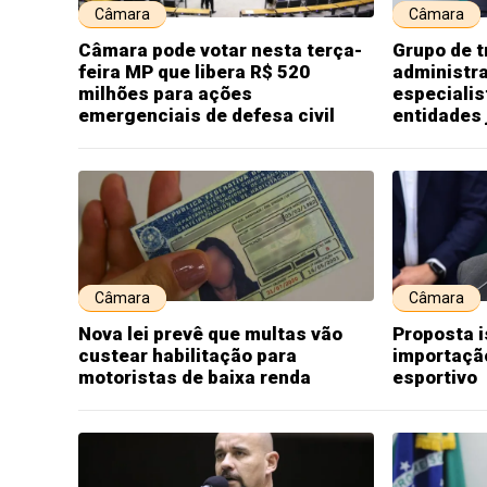
Câmara
Câmara
Câmara pode votar nesta terça-
Grupo de t
feira MP que libera R$ 520
administra
milhões para ações
especiali
emergenciais de defesa civil
entidades 
Câmara
Câmara
Nova lei prevê que multas vão
Proposta i
custear habilitação para
importação
motoristas de baixa renda
esportivo