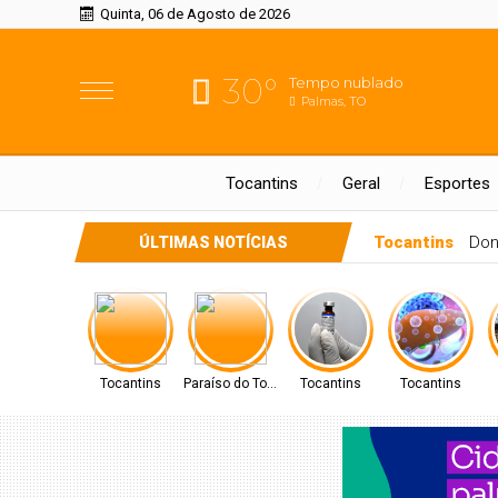
Quinta, 06 de Agosto de 2026
30°
Tempo nublado
Palmas, TO
Tocantins
Geral
Esportes
Paraíso do Toca
ÚLTIMAS NOTÍCIAS
Tocantins
Paraíso do Tocantins
Tocantins
Tocantins