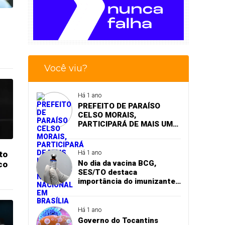
Você viu?
Há 1 ano
PREFEITO DE PARAÍSO
CELSO MORAIS,
PARTICIPARÁ DE MAIS UM
EVENTO A NÍVEL NACIONAL
EM BRASÍLIA
to
Há 1 ano
No dia da vacina BCG,
co
SES/TO destaca
importância do imunizante
contra a tuberculose
Há 1 ano
Governo do Tocantins