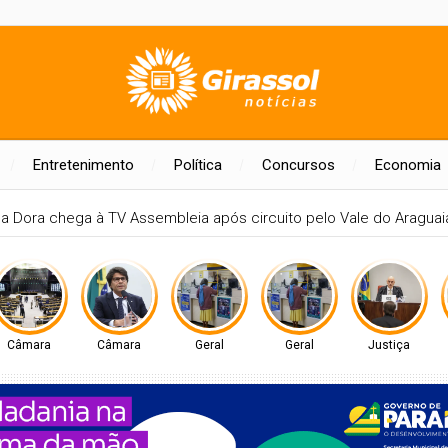
Entretenimento
Política
Concursos
Economia
ntins
PREFEITO DE PARAÍSO CELSO MORAIS, PARTICIPARÁ DE MA
Câmara
Câmara
Geral
Geral
Justiça