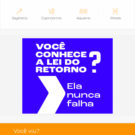
Sagitário
Capricórnio
Aquário
Peixes
Você viu?