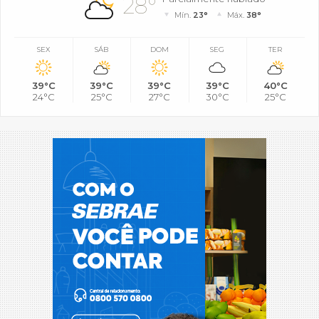
28°
Mín.
23°
Máx.
38°
SEX
SÁB
DOM
SEG
TER
39°C
39°C
39°C
39°C
40°C
24°C
25°C
27°C
30°C
25°C