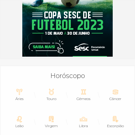
Horóscopo
Áries
Touro
Gêmeos
Câncer
Leão
Virgem
Libra
Escorpião