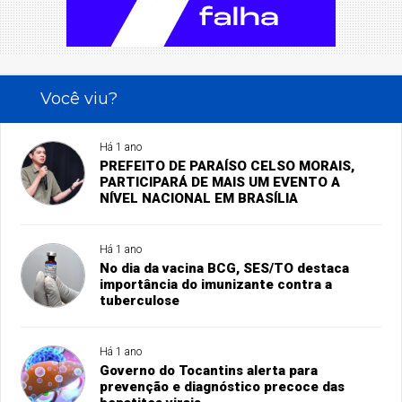
Você viu?
Há 1 ano
PREFEITO DE PARAÍSO CELSO MORAIS,
PARTICIPARÁ DE MAIS UM EVENTO A
NÍVEL NACIONAL EM BRASÍLIA
Há 1 ano
No dia da vacina BCG, SES/TO destaca
importância do imunizante contra a
tuberculose
Há 1 ano
Governo do Tocantins alerta para
prevenção e diagnóstico precoce das