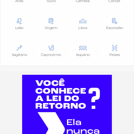
Áries
Touro
Gêmeos
Câncer
Leão
Virgem
Libra
Escorpião
Sagitário
Capricórnio
Aquário
Peixes