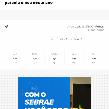
parcela única neste ano
Atualizado às 21h00 -
Fonte:
ClimaTempo
°
Mín.
°
Máx.
°
SEX
SÁB
DOM
SEG
TER
°C
°C
°C
°C
°C
°C
°C
°C
°C
°C